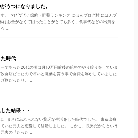
神がうつになりました。
。 ヾ(*´∀`*)ﾉ 節約・貯蓄ランキング にほんブログ村 にほんブ
 私はお金がなくて困ったことがとても多く、食事代などの出費を
...
った時代
ーであった20代の頃は月10万円前後の給料でやり繰りをしていま
が飲食店だったので賄いと廃棄を貰う事で食費を浮かしていました
物だったり、 ...
業した結果・・
は、まさに忘れられない貧乏な生活をした時代でした。 東京出身
ていた元夫と恋愛して結婚しました。 しかし、長男だからという
夫の『たった ...