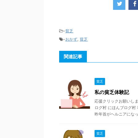
-
貧乏
-
おかず
,
貧乏
関連記事
貧乏
私の貧乏体験記
応援クリックお願いします
ログ村 にほんブログ村
昨年首がヘルニアになっ .
貧乏