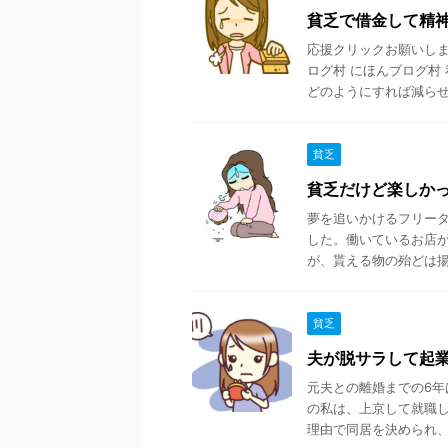
貧乏で借金して精
応援クリックお願いします
ログ村 にほんブログ村
どのようにすれば減らせる 
貧乏
貧乏だけど楽しか
夢を追いかけるフリータ
した。働いているお店
が、貰える物の殆どは揚げ
貧乏
夫が脱サラして起
元夫との離婚までの6年
の私は、上京して就職し
理由で同居を決められ、元