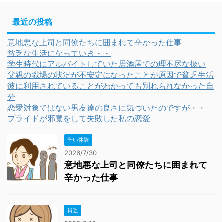
最近の投稿
意地悪な上司と同僚たちに囲まれて辛かった仕事
貧乏な生活になっていき・・
学生時代にアルバイトしていた居酒屋での理不尽な扱い
父親の職場の状況が不安定になったことが原因で貧乏生活
彼に利用されていることがわかっても別れられなかった自
分
恋愛対象ではない男友達の良さに気づいたのですが・・
プライドが邪魔をして失敗した私の恋愛
辛い体験
2026/7/30
意地悪な上司と同僚たちに囲まれて
辛かった仕事
貧乏