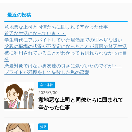
最近の投稿
意地悪な上司と同僚たちに囲まれて辛かった仕事
貧乏な生活になっていき・・
学生時代にアルバイトしていた居酒屋での理不尽な扱い
父親の職場の状況が不安定になったことが原因で貧乏生活
彼に利用されていることがわかっても別れられなかった自
分
恋愛対象ではない男友達の良さに気づいたのですが・・
プライドが邪魔をして失敗した私の恋愛
辛い体験
2026/7/30
意地悪な上司と同僚たちに囲まれて
辛かった仕事
貧乏