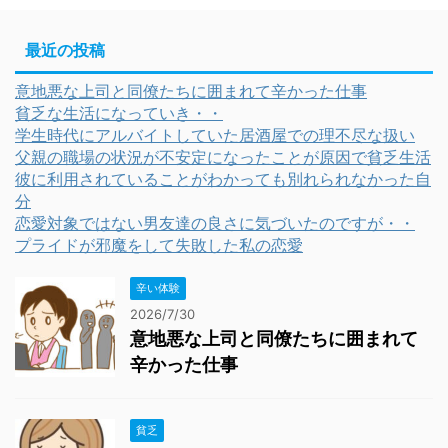
最近の投稿
意地悪な上司と同僚たちに囲まれて辛かった仕事
貧乏な生活になっていき・・
学生時代にアルバイトしていた居酒屋での理不尽な扱い
父親の職場の状況が不安定になったことが原因で貧乏生活
彼に利用されていることがわかっても別れられなかった自
分
恋愛対象ではない男友達の良さに気づいたのですが・・
プライドが邪魔をして失敗した私の恋愛
辛い体験
2026/7/30
意地悪な上司と同僚たちに囲まれて
辛かった仕事
貧乏