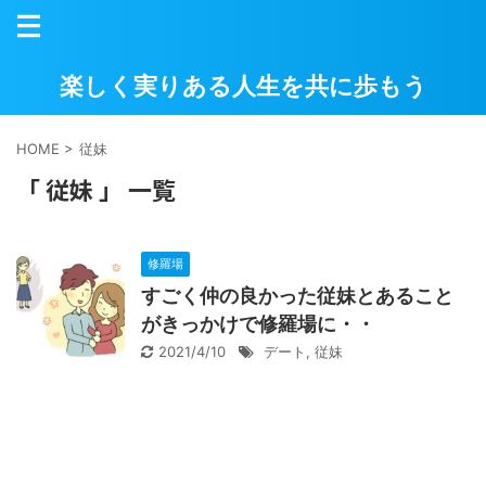
楽しく実りある人生を共に歩もう
HOME
>
従妹
「 従妹 」 一覧
修羅場
すごく仲の良かった従妹とあること
がきっかけで修羅場に・・
2021/4/10
デート
,
従妹