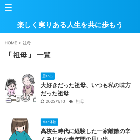
楽しく実りある人生を共に歩もう
HOME
>
祖母
「 祖母 」 一覧
思い出
大好きだった祖母、いつも私の味方
だった祖母
2022/1/10
祖母
辛い体験
高校生時代に経験した一家離散の辛
くみじめな半年間の思い出