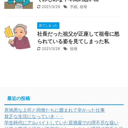
2021/3/29
手紙
,
祖母
見てしまった
社長だった祖父が正座して祖母に怒
られている姿を見てしまった私
2021/3/28
祖母
最近の投稿
意地悪な上司と同僚たちに囲まれて辛かった仕事
貧乏な生活になっていき・・
学生時代にアルバイトしていた居酒屋での理不尽な扱い