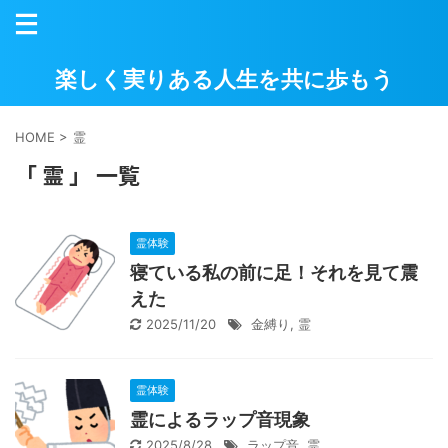
楽しく実りある人生を共に歩もう
HOME
>
霊
「 霊 」 一覧
霊体験
寝ている私の前に足！それを見て震
えた
2025/11/20
金縛り
,
霊
霊体験
霊によるラップ音現象
2025/8/28
ラップ音
,
霊