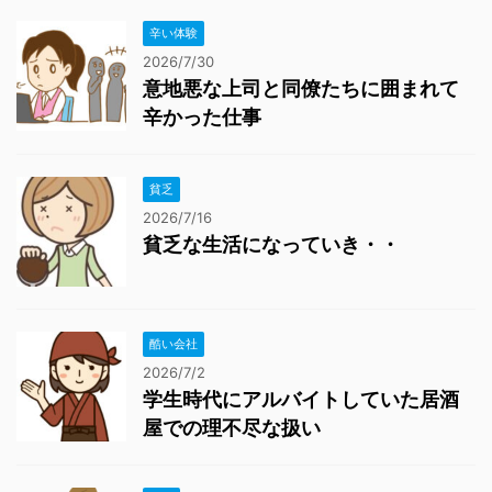
辛い体験
2026/7/30
意地悪な上司と同僚たちに囲まれて
辛かった仕事
貧乏
2026/7/16
貧乏な生活になっていき・・
酷い会社
2026/7/2
学生時代にアルバイトしていた居酒
屋での理不尽な扱い