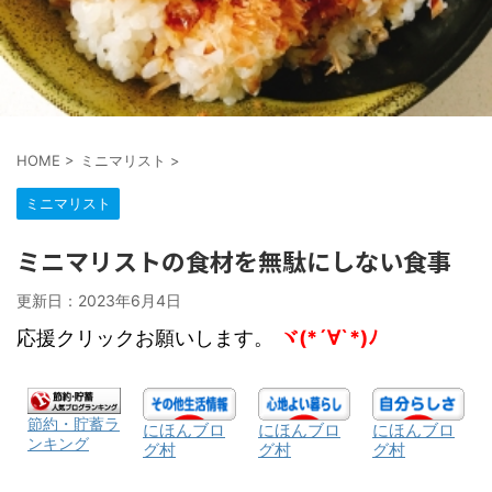
HOME
>
ミニマリスト
>
ミニマリスト
ミニマリストの食材を無駄にしない食事
更新日：
2023年6月4日
応援クリックお願いします。
ヾ(*´∀`*)ﾉ
節約・貯蓄ラ
にほんブロ
にほんブロ
にほんブロ
ンキング
グ村
グ村
グ村