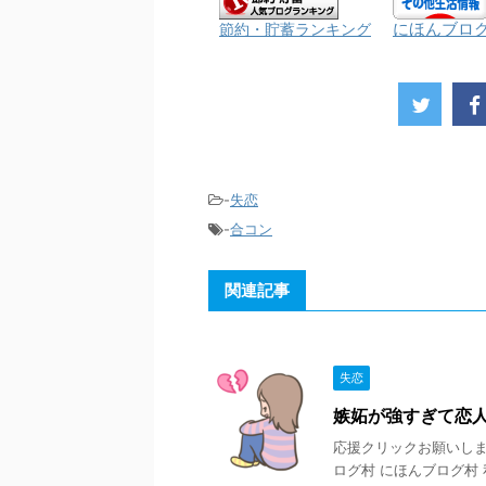
にほんブロ
節約・貯蓄ランキング
-
失恋
-
合コン
関連記事
失恋
嫉妬が強すぎて恋
応援クリックお願いします
ログ村 にほんブログ村