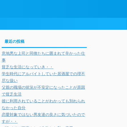
最近の投稿
意地悪な上司と同僚たちに囲まれて辛かった仕
事
貧乏な生活になっていき・・
学生時代にアルバイトしていた居酒屋での理不
尽な扱い
父親の職場の状況が不安定になったことが原因
で貧乏生活
彼に利用されていることがわかっても別れられ
なかった自分
恋愛対象ではない男友達の良さに気づいたので
すが・・