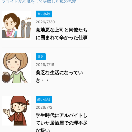
プライドが邪魔をして失敗した私の恋愛
辛い体験
2026/7/30
意地悪な上司と同僚たち
に囲まれて辛かった仕事
貧乏
2026/7/16
貧乏な生活になってい
き・・
酷い会社
2026/7/2
学生時代にアルバイトし
ていた居酒屋での理不尽
な扱い