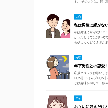
す。 その人とは、同じ職 
失恋
私は男性に縁がな
私は男性に縁がない？！
かったわけでは無いので
も少しめんどくささがあっ
失恋
年下男性との恋愛
応援クリックお願いします
ログ村 にほんブログ村
とは趣味が同じで、飲み .
失恋
お互いに好きだけ