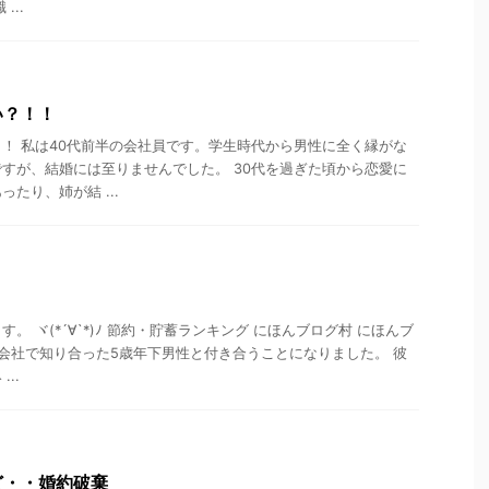
...
い？！！
！ 私は40代前半の会社員です。学生時代から男性に全く縁がな
すが、結婚には至りませんでした。 30代を過ぎた頃から恋愛に
たり、姉が結 ...
！
。 ヾ(*´∀`*)ﾉ 節約・貯蓄ランキング にほんブログ村 にほんブ
 会社で知り合った5歳年下男性と付き合うことになりました。 彼
..
ど・・婚約破棄