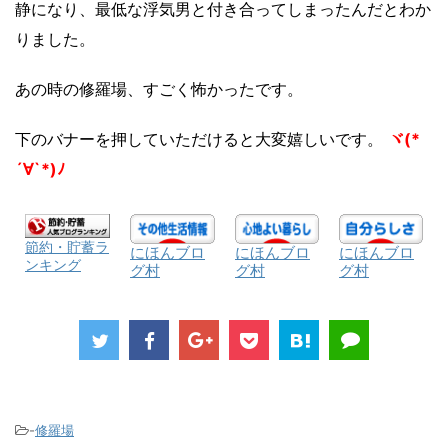
静になり、最低な浮気男と付き合ってしまったんだとわか
りました。
あの時の修羅場、すごく怖かったです。
下のバナーを押していただけると大変嬉しいです。
ヾ(*
´∀`*)ﾉ
節約・貯蓄ラ
にほんブロ
にほんブロ
にほんブロ
ンキング
グ村
グ村
グ村
-
修羅場