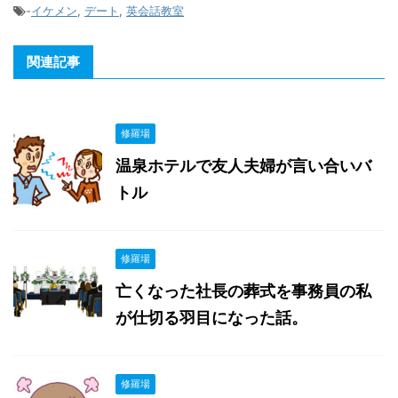
-
イケメン
,
デート
,
英会話教室
関連記事
修羅場
温泉ホテルで友人夫婦が言い合いバ
トル
修羅場
亡くなった社長の葬式を事務員の私
が仕切る羽目になった話。
修羅場