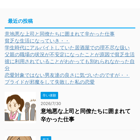
最近の投稿
意地悪な上司と同僚たちに囲まれて辛かった仕事
貧乏な生活になっていき・・
学生時代にアルバイトしていた居酒屋での理不尽な扱い
父親の職場の状況が不安定になったことが原因で貧乏生活
彼に利用されていることがわかっても別れられなかった自
分
恋愛対象ではない男友達の良さに気づいたのですが・・
プライドが邪魔をして失敗した私の恋愛
辛い体験
2026/7/30
意地悪な上司と同僚たちに囲まれて
辛かった仕事
貧乏