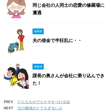
同じ会社の人同士の恋愛の修羅場に
遭遇
修羅場
夫の借金で半狂乱に・・
修羅場
課長の奥さんが会社に乗り込んでき
た！
PREV
どんなものでもケチをつける姑
NEXT
元の職場のとてもずるい人