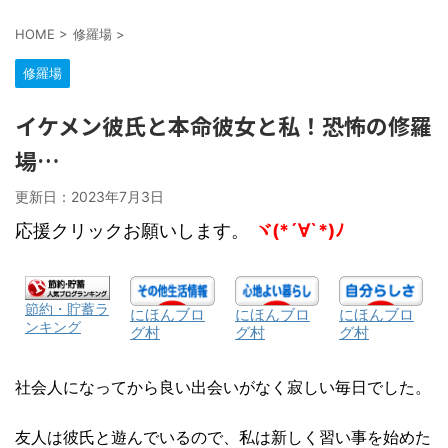
HOME
>
修羅場
>
修羅場
イケメン彼氏と本命彼女と私！恐怖の修羅
場…
更新日：
2023年7月3日
応援クリックお願いします。
ヾ(*´∀`*)ﾉ
節約・貯蓄ラ
にほんブロ
にほんブロ
にほんブロ
ンキング
グ村
グ村
グ村
社会人になってから良い出会いがなく寂しい毎日でした。
友人は彼氏と遊んでいるので、私は新しく習い事を始めた