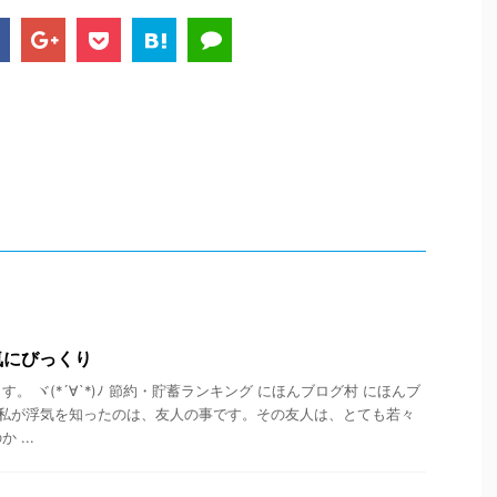
気にびっくり
。 ヾ(*´∀`*)ﾉ 節約・貯蓄ランキング にほんブログ村 にほんブ
 私が浮気を知ったのは、友人の事です。その友人は、とても若々
...