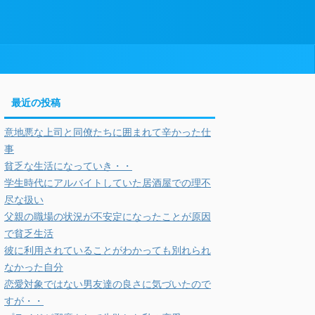
最近の投稿
意地悪な上司と同僚たちに囲まれて辛かった仕
事
貧乏な生活になっていき・・
学生時代にアルバイトしていた居酒屋での理不
尽な扱い
父親の職場の状況が不安定になったことが原因
で貧乏生活
彼に利用されていることがわかっても別れられ
なかった自分
恋愛対象ではない男友達の良さに気づいたので
すが・・