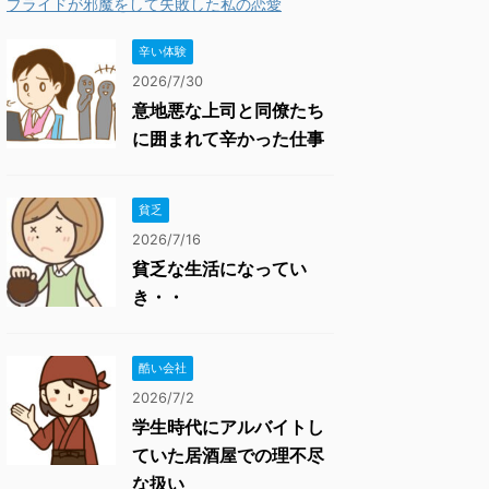
プライドが邪魔をして失敗した私の恋愛
辛い体験
2026/7/30
意地悪な上司と同僚たち
に囲まれて辛かった仕事
貧乏
2026/7/16
貧乏な生活になってい
き・・
酷い会社
2026/7/2
学生時代にアルバイトし
ていた居酒屋での理不尽
な扱い