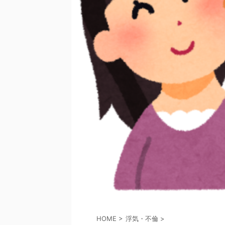
HOME
>
浮気・不倫
>