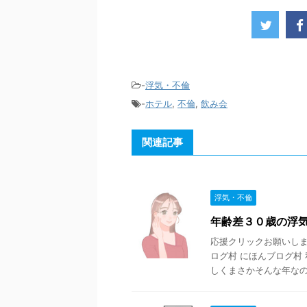
-
浮気・不倫
-
ホテル
,
不倫
,
飲み会
関連記事
浮気・不倫
年齢差３０歳の浮
応援クリックお願いします
ログ村 にほんブログ村
しくまさかそんな年なのか 