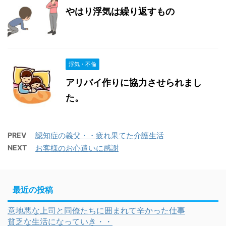
やはり浮気は繰り返すもの
浮気・不倫
アリバイ作りに協力させられまし
た。
PREV
認知症の義父・・疲れ果てた介護生活
NEXT
お客様のお心遣いに感謝
最近の投稿
意地悪な上司と同僚たちに囲まれて辛かった仕事
貧乏な生活になっていき・・