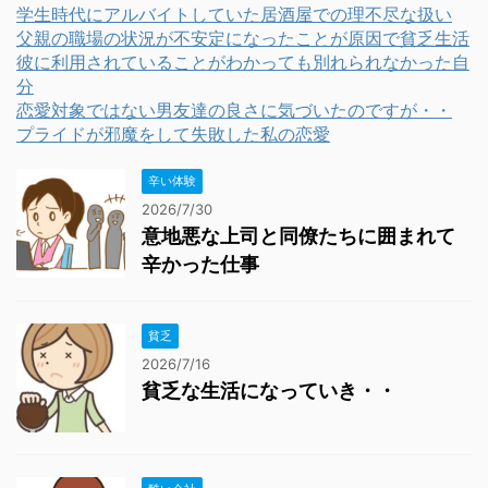
学生時代にアルバイトしていた居酒屋での理不尽な扱い
父親の職場の状況が不安定になったことが原因で貧乏生活
彼に利用されていることがわかっても別れられなかった自
分
恋愛対象ではない男友達の良さに気づいたのですが・・
プライドが邪魔をして失敗した私の恋愛
辛い体験
2026/7/30
意地悪な上司と同僚たちに囲まれて
辛かった仕事
貧乏
2026/7/16
貧乏な生活になっていき・・