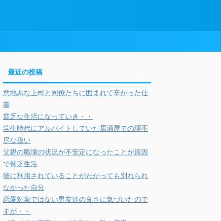
最近の投稿
意地悪な上司と同僚たちに囲まれて辛かった仕
事
貧乏な生活になっていき・・
学生時代にアルバイトしていた居酒屋での理不
尽な扱い
父親の職場の状況が不安定になったことが原因
で貧乏生活
彼に利用されていることがわかっても別れられ
なかった自分
恋愛対象ではない男友達の良さに気づいたので
すが・・