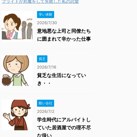
プライドが邪魔をして失敗した私の恋愛
辛い体験
2026/7/30
意地悪な上司と同僚たち
に囲まれて辛かった仕事
貧乏
2026/7/16
貧乏な生活になってい
き・・
酷い会社
2026/7/2
学生時代にアルバイトし
ていた居酒屋での理不尽
な扱い