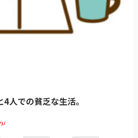
と4人での貧乏な生活。
*)ﾉ