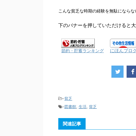
こんな貧乏な時期の経験を無駄にならな
下のバナーを押していただけると大
にほんブロ
節約・貯蓄ランキング
-
貧乏
-
図書館
,
生活
,
貧乏
関連記事