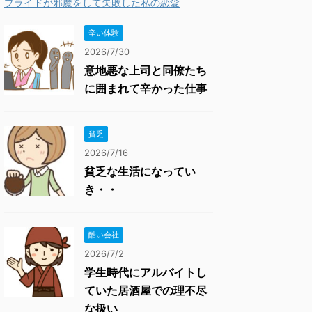
プライドが邪魔をして失敗した私の恋愛
辛い体験
2026/7/30
意地悪な上司と同僚たち
に囲まれて辛かった仕事
貧乏
2026/7/16
貧乏な生活になってい
き・・
酷い会社
2026/7/2
学生時代にアルバイトし
ていた居酒屋での理不尽
な扱い