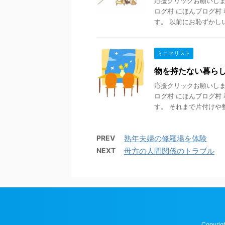
応援クリックお願いします
ログ村 にほんブログ村
す。 以前にお恥ずかしい 
ミニマリスト
物を持たない暮ら
応援クリックお願いします
ログ村 にほんブログ村
す。 それまで片付けや整理
PREV
熟年夫婦の修羅場を体験
NEXT
母方の人間関係のトラブル
Copyri