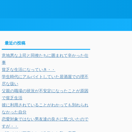
最近の投稿
意地悪な上司と同僚たちに囲まれて辛かった仕
事
貧乏な生活になっていき・・
学生時代にアルバイトしていた居酒屋での理不
尽な扱い
父親の職場の状況が不安定になったことが原因
で貧乏生活
彼に利用されていることがわかっても別れられ
なかった自分
恋愛対象ではない男友達の良さに気づいたので
すが・・