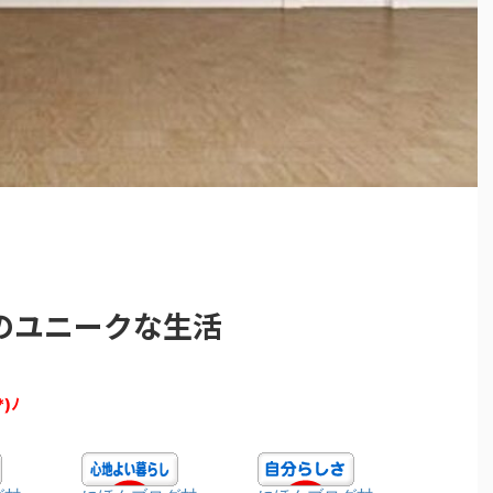
のユニークな生活
*)ﾉ