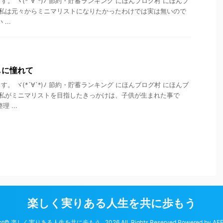
。 ヾ(*´∀`*)ﾉ 節約・貯蓄ランキング にほんブログ村 にほんブ
 私は元々からミニマリストになりたかったわけでは実は無いので
...
しに憧れて
。 ヾ(*´∀`*)ﾉ 節約・貯蓄ランキング にほんブログ村 にほんブ
 私がミニマリストを目指したきっかけは、子供が生まれた事で
 ...
楽しく実りある人生を共に歩もう
ght© 楽しく実りある人生を共に歩もう , 2026 All Rights Reserved Powered by
AF