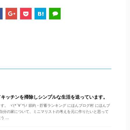
てキッチンを掃除しシンプルな生活を送っています。
。 ヾ(*´∀`*)ﾉ 節約・貯蓄ランキング にほんブログ村 にほんブ
 自分の家について、ミニマリストの考えを元に作りたいと思って
...