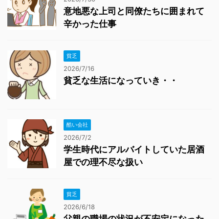
意地悪な上司と同僚たちに囲まれて
辛かった仕事
貧乏
2026/7/16
貧乏な生活になっていき・・
酷い会社
2026/7/2
学生時代にアルバイトしていた居酒
屋での理不尽な扱い
貧乏
2026/6/18
父親の職場の状況が不安定になった