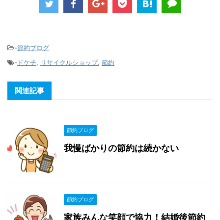
-
節約ブログ
-
ドケチ
,
リサイクルショップ
,
節約
関連記事
節約ブログ
我慢ばかりの節約は続かない
節約ブログ
家族みんな笑顔で協力！結婚後節約