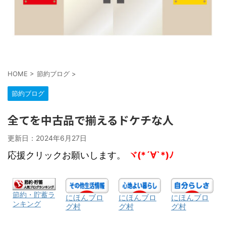
HOME
>
節約ブログ
>
節約ブログ
全てを中古品で揃えるドケチな人
更新日：
2024年6月27日
応援クリックお願いします。
ヾ(*´∀`*)ﾉ
節約・貯蓄ラ
にほんブロ
にほんブロ
にほんブロ
ンキング
グ村
グ村
グ村