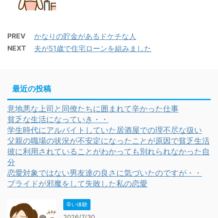
PREV
かなりの貯金があるドケチな人
NEXT
夫が51歳で住宅ローンを組みました
最近の投稿
意地悪な上司と同僚たちに囲まれて辛かった仕事
貧乏な生活になっていき・・
学生時代にアルバイトしていた居酒屋での理不尽な扱い
父親の職場の状況が不安定になったことが原因で貧乏生活
彼に利用されていることがわかっても別れられなかった自
分
恋愛対象ではない男友達の良さに気づいたのですが・・
プライドが邪魔をして失敗した私の恋愛
辛い体験
2026/7/30