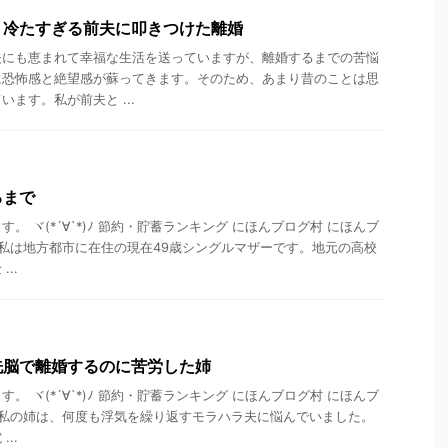
！冷たすぎる前夫に叩きつけた離婚
夫にも恵まれて幸福な生活を送っていますが、離婚するまでの苦悩
に恐怖感と絶望感が蘇ってきます。そのため、あまり昔のことは思
ます。私が前夫と ...
るまで
。 ヾ(*´∀`*)ﾉ 節約・貯蓄ランキング にほんブログ村 にほんブ
 私は地方都市に在住の現在49歳シングルマザーです。地元の高校
..
洗脳で離婚するのに苦労した姉
。 ヾ(*´∀`*)ﾉ 節約・貯蓄ランキング にほんブログ村 にほんブ
 私の姉は、何度も浮気を繰り返すモラハラ夫に悩んでいました。
..