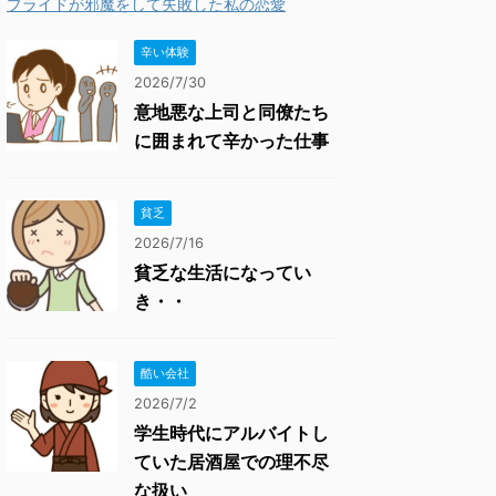
プライドが邪魔をして失敗した私の恋愛
辛い体験
2026/7/30
意地悪な上司と同僚たち
に囲まれて辛かった仕事
貧乏
2026/7/16
貧乏な生活になってい
き・・
酷い会社
2026/7/2
学生時代にアルバイトし
ていた居酒屋での理不尽
な扱い