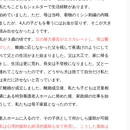
私たちこどももシェルターで生活経験があります。
勧めていました。ただ、母は当時、着物のミシン刺繍の内職
ましたが、4人の子どもを養うにはお金が足りず、そこが大き
踏み出せなかったようです。
私が３歳の頃です。
父の暴力暴言がエスカレートし、母は鬱
でした。
離婚に応じなかった父を残して夜逃げのようにして
れて父との生活がまた始まりました。父は大工で、家に帰る
トし、生活は更に荒れ、長女は不登校になりました。父と一
連れてこなかったのです。どうやら犬は捨てて自分だけ私た
は未だに許せないと言っています。
て離婚が成立しました。離婚成立後、私たち子どもは児童相
隣にある特別養護老人ホームに努めた後、家政婦の仕事を始
うして、私たちは母子家庭となったのです。
老人ホームに入るので、その子供として何かしら援助が可能
私は心理的援助も経済的援助も全て拒否し、こうした連絡は