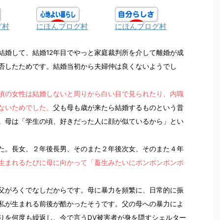
グ村
にほんブログ村
にほんブログ村
婚して、結婚12年目でやっと家庭裁判所を介して離婚が成
否したためです。結婚当初から夫婦仲は良くないようでし
頃の女性は結婚しないと周りから白い目で見られたり、内職
ないためでした。
父も母も歳が来たら結婚するものという昔
。母は「学生の頃、好きだった人に顔が似ているから」とい
た。長女、２年後長男、そのまた２年後次女、そのまた４年
生まれるたびに母に向かって「畜生みたいにポンポンポンポ
父がろくでなしだからです。母に暴力を頻繁に、日常的に振
私が生まれる前後が酷かったそうです。父の母への暴力によ
りを何度も繰返し、今で言うDV被害者が身を隠すシェルター