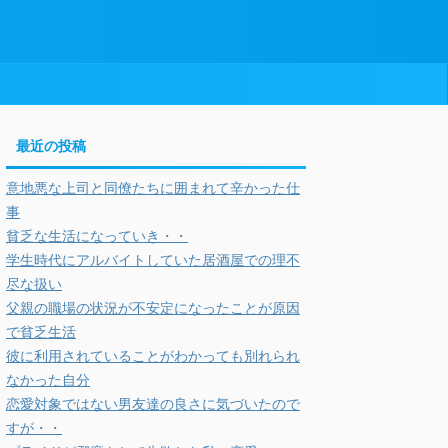
最近の投稿
意地悪な上司と同僚たちに囲まれて辛かった仕
事
貧乏な生活になっていき・・
学生時代にアルバイトしていた居酒屋での理不
尽な扱い
父親の職場の状況が不安定になったことが原因
で貧乏生活
彼に利用されていることがわかっても別れられ
なかった自分
恋愛対象ではない男友達の良さに気づいたので
すが・・