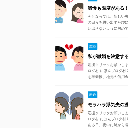
我慢も限度がある
今となっては、新しい
の日々を思い出すたび
い出さないように努めてい
離婚
私が離婚を決意す
応援クリックお願いします
ログ村 にほんブログ村
を卒業後、地元の信用金 .
離婚
モラハラ浮気夫の
応援クリックお願いします
ログ村 にほんブログ村
ある日、夜中に姉から電 .