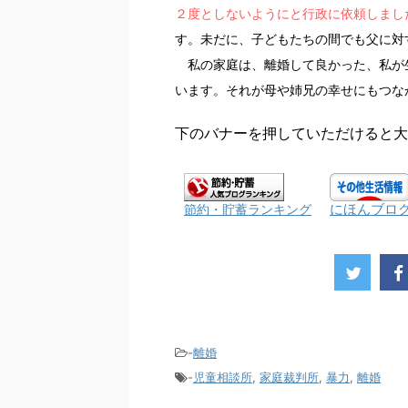
２度としないようにと行政に依頼しまし
す。未だに、子どもたちの間でも父に対
私の家庭は、離婚して良かった、私が
います。それが母や姉兄の幸せにもつな
下のバナーを押していただけると大
にほんブロ
節約・貯蓄ランキング
-
離婚
-
児童相談所
,
家庭裁判所
,
暴力
,
離婚