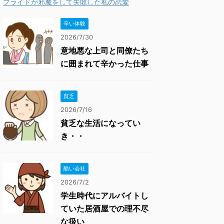
プライドが邪魔をして失敗した私の恋愛
辛い体験
2026/7/30
意地悪な上司と同僚たち
に囲まれて辛かった仕事
貧乏
2026/7/16
貧乏な生活になってい
き・・
酷い会社
2026/7/2
学生時代にアルバイトし
ていた居酒屋での理不尽
な扱い