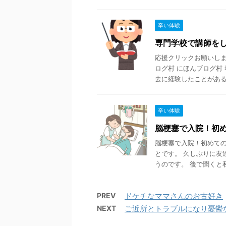
辛い体験
専門学校で講師を
応援クリックお願いします
ログ村 にほんブログ村
去に経験したことがある .
辛い体験
脳梗塞で入院！初
脳梗塞で入院！初めての
とです。 久しぶりに友
うのです。 後で聞くと私
PREV
ドケチなママさんのお古好き
NEXT
ご近所とトラブルになり憂鬱