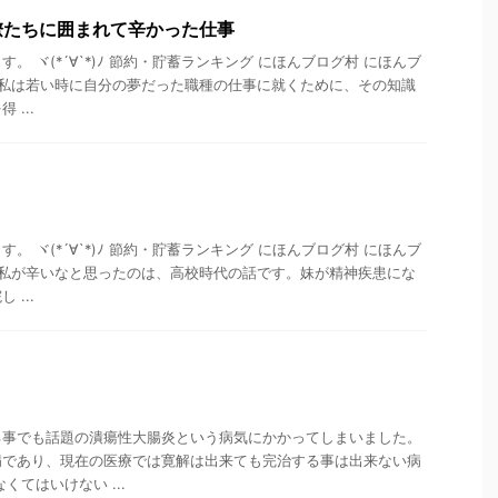
僚たちに囲まれて辛かった仕事
。 ヾ(*´∀`*)ﾉ 節約・貯蓄ランキング にほんブログ村 にほんブ
 私は若い時に自分の夢だった職種の仕事に就くために、その知識
...
。 ヾ(*´∀`*)ﾉ 節約・貯蓄ランキング にほんブログ村 にほんブ
 私が辛いなと思ったのは、高校時代の話です。妹が精神疾患にな
...
。
る事でも話題の潰瘍性大腸炎という病気にかかってしまいました。
病であり、現在の医療では寛解は出来ても完治する事は出来ない病
くてはいけない ...