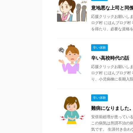
意地悪な上司と同
応援クリックお願いします
ログ村 にほんブログ村
を得たり、必要な資格を得 
辛い体験
辛い高校時代の話
応援クリックお願いします
ログ村 にほんブログ村
り、小児病棟に長期入院し 
辛い体験
難病になりました
安倍前総理が患ってい
この病気は所謂不治の
気です。 生涯付き合わな