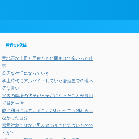
最近の投稿
意地悪な上司と同僚たちに囲まれて辛かった仕
事
貧乏な生活になっていき・・
学生時代にアルバイトしていた居酒屋での理不
尽な扱い
父親の職場の状況が不安定になったことが原因
で貧乏生活
彼に利用されていることがわかっても別れられ
なかった自分
恋愛対象ではない男友達の良さに気づいたので
すが・・