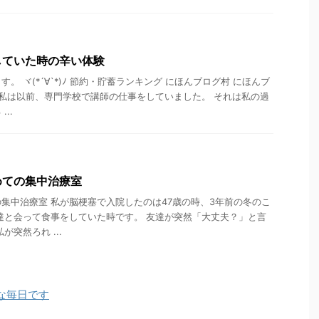
していた時の辛い体験
。 ヾ(*´∀`*)ﾉ 節約・貯蓄ランキング にほんブログ村 にほんブ
 私は以前、専門学校で講師の仕事をしていました。 それは私の過
..
めての集中治療室
集中治療室 私が脳梗塞で入院したのは47歳の時、3年前の冬のこ
達と会って食事をしていた時です。 友達が突然「大丈夫？」と言
が突然ろれ ...
な毎日です