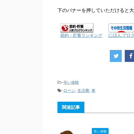
下のバナーを押していただけると大
にほんブロ
節約・貯蓄ランキング
-
辛い体験
-
ローン
,
生活費
,
車
関連記事
辛い体験