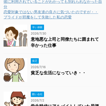
彼に利用されていることがわかっても別れられなかった自
分
恋愛対象ではない男友達の良さに気づいたのですが・・
プライドが邪魔をして失敗した私の恋愛
辛い体験
2026/7/30
意地悪な上司と同僚たちに囲まれて
辛かった仕事
貧乏
2026/7/16
貧乏な生活になっていき・・
酷い会社
2026/7/2