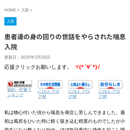
HOME
>
入院
>
入院
患者達の身の回りの世話をやらされた喘息
入院
更新日：
2025年3月20日
応援クリックお願いします。
ヾ(*´∀`*)ﾉ
節約・貯蓄ラ
にほんブロ
にほんブロ
にほんブロ
ンキング
グ村
グ村
グ村
私は物心付いた頃から
喘息
を発症し苦しんできました。最
初は風邪をひいた時に軽く咳き込む程度のものでしたが小
学生になり酷くなり始め、ほぼ毎日夜中に発作を起こし
呼