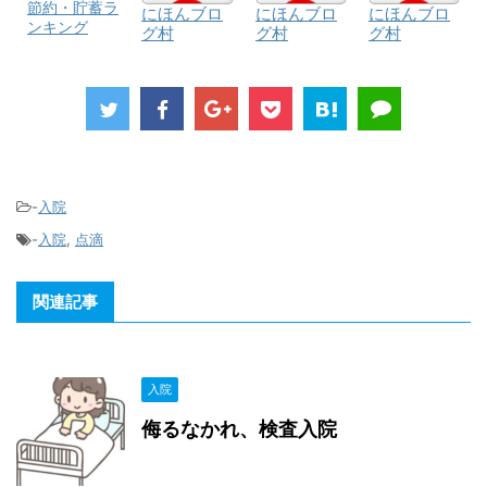
節約・貯蓄ラ
にほんブロ
にほんブロ
にほんブロ
ンキング
グ村
グ村
グ村
-
入院
-
入院
,
点滴
関連記事
入院
侮るなかれ、検査入院