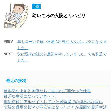
入院
幼いころの入院とリハビリ
PREV
車をローンで買い不測の出費がありパニックになりま
した。
NEXT
父は週末は祖父と農業をやっていました。でも貧乏で
した。
最近の投稿
意地悪な上司と同僚たちに囲まれて辛かった仕事
貧乏な生活になっていき・・
学生時代にアルバイトしていた居酒屋での理不尽な扱い
父親の職場の状況が不安定になったことが原因で貧乏生活