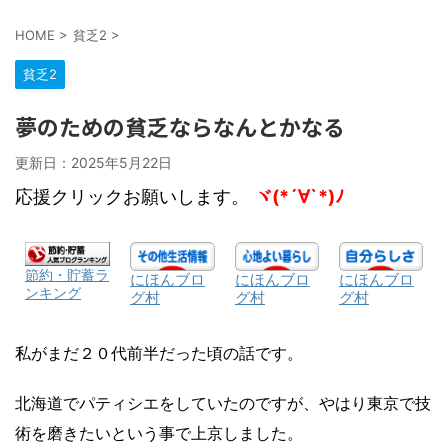
HOME
>
貧乏2
>
貧乏2
夢のための貧乏ならなんとかなる
更新日：
2025年5月22日
応援クリックお願いします。
ヾ(*´∀`*)ﾉ
節約・貯蓄ラ
にほんブロ
にほんブロ
にほんブロ
ンキング
グ村
グ村
グ村
私がまだ２０代前半だった頃の話です。
北海道でパティシエをしていたのですが、やはり東京で技
術を磨きたいという事で上京しました。