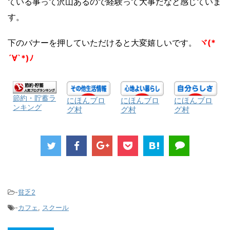
ている事って沢山あるので経験って大事だなと感じていま
す。
下のバナーを押していただけると大変嬉しいです。
ヾ(*
´∀`*)ﾉ
節約・貯蓄ラ
にほんブロ
にほんブロ
にほんブロ
ンキング
グ村
グ村
グ村
-
貧乏2
-
カフェ
,
スクール