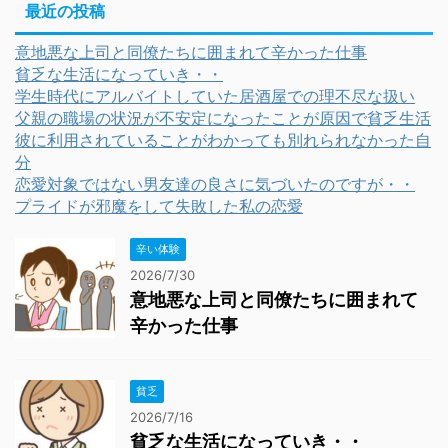
最近の投稿
意地悪な上司と同僚たちに囲まれて辛かった仕事
貧乏な生活になっていき・・
学生時代にアルバイトしていた居酒屋での理不尽な扱い
父親の職場の状況が不安定になったことが原因で貧乏生活
彼に利用されていることがわかっても別れられなかった自
分
恋愛対象ではない男友達の良さに気づいたのですが・・
プライドが邪魔をして失敗した私の恋愛
辛い体験
2026/7/30
意地悪な上司と同僚たちに囲まれて
辛かった仕事
貧乏
2026/7/16
貧乏な生活になっていき・・