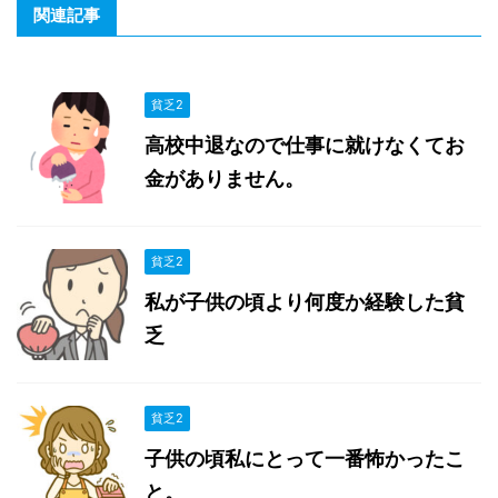
関連記事
貧乏2
高校中退なので仕事に就けなくてお
金がありません。
貧乏2
私が子供の頃より何度か経験した貧
乏
貧乏2
子供の頃私にとって一番怖かったこ
と。