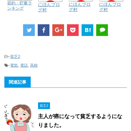
節約・貯蓄ラ
にほんブロ
にほんブロ
にほんブロ
ンキング
グ村
グ村
グ村
-
貧乏2
-
電気
,
電話
,
高校
関連記事
貧乏2
主人が癌になって貧乏するようにな
りました。