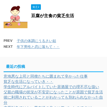
貧乏2
豆腐が主食の貧乏生活
PREV
子供の体調にうるさい姑
NEXT
年下男性と恋に落ちて・・
最近の投稿
意地悪な上司と同僚たちに囲まれて辛かった仕事
貧乏な生活になっていき・・
学生時代にアルバイトしていた居酒屋での理不尽な扱い
父親の職場の状況が不安定になったことが原因で貧乏生活
彼に利用されていることがわかっても別れられなかった自
分