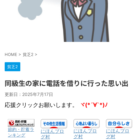
HOME
>
貧乏2
>
貧乏2
同級生の家に電話を借りに行った思い出
更新日：
2025年7月17日
応援クリックお願いします。
ヾ(*´∀`*)ﾉ
節約・貯蓄ラ
にほんブロ
にほんブロ
にほんブロ
ンキング
グ村
グ村
グ村