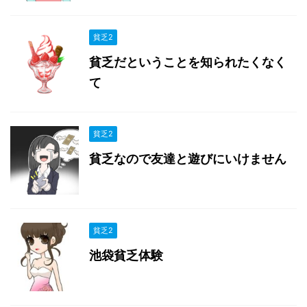
貧乏2
貧乏だということを知られたくなく
て
貧乏2
貧乏なので友達と遊びにいけません
貧乏2
池袋貧乏体験