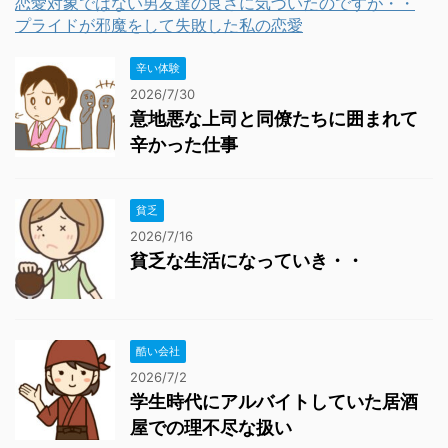
恋愛対象ではない男友達の良さに気づいたのですが・・
プライドが邪魔をして失敗した私の恋愛
辛い体験
2026/7/30
意地悪な上司と同僚たちに囲まれて
辛かった仕事
貧乏
2026/7/16
貧乏な生活になっていき・・
酷い会社
2026/7/2
学生時代にアルバイトしていた居酒
屋での理不尽な扱い