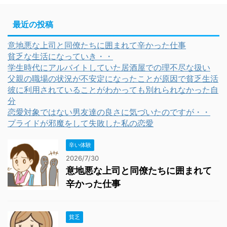
最近の投稿
意地悪な上司と同僚たちに囲まれて辛かった仕事
貧乏な生活になっていき・・
学生時代にアルバイトしていた居酒屋での理不尽な扱い
父親の職場の状況が不安定になったことが原因で貧乏生活
彼に利用されていることがわかっても別れられなかった自
分
恋愛対象ではない男友達の良さに気づいたのですが・・
プライドが邪魔をして失敗した私の恋愛
辛い体験
2026/7/30
意地悪な上司と同僚たちに囲まれて
辛かった仕事
貧乏