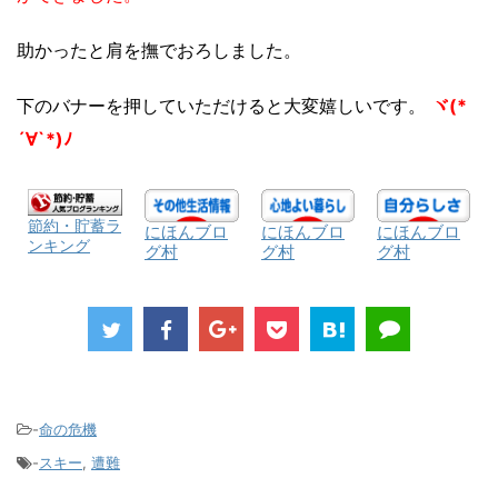
助かったと肩を撫でおろしました。
下のバナーを押していただけると大変嬉しいです。
ヾ(*
´∀`*)ﾉ
節約・貯蓄ラ
にほんブロ
にほんブロ
にほんブロ
ンキング
グ村
グ村
グ村
-
命の危機
-
スキー
,
遭難