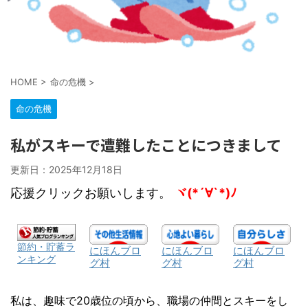
HOME
>
命の危機
>
命の危機
私がスキーで遭難したことにつきまして
更新日：
2025年12月18日
応援クリックお願いします。
ヾ(*´∀`*)ﾉ
節約・貯蓄ラ
にほんブロ
にほんブロ
にほんブロ
ンキング
グ村
グ村
グ村
私は、趣味で20歳位の頃から、職場の仲間とスキーをし