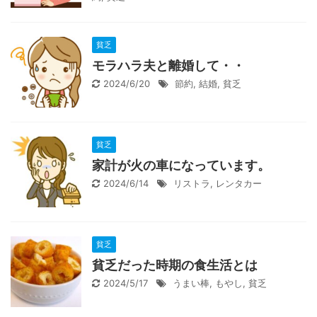
貧乏
モラハラ夫と離婚して・・
2024/6/20
節約
,
結婚
,
貧乏
貧乏
家計が火の車になっています。
2024/6/14
リストラ
,
レンタカー
貧乏
貧乏だった時期の食生活とは
2024/5/17
うまい棒
,
もやし
,
貧乏