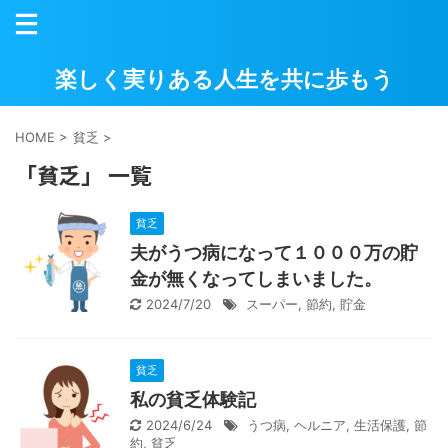
楽しく実りある人生を共に歩もう
HOME
>
貧乏
>
「貧乏」 一覧
貧乏
夫がうつ病になって１０００万の貯
金が無くなってしまいました。
2024/7/20
スーパー
,
節約
,
貯金
貧乏
私の貧乏体験記
2024/6/24
うつ病
,
ヘルニア
,
生活保護
,
節
約
,
貧乏