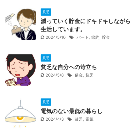
貧乏
減っていく貯金にドキドキしながら
生活しています。
2024/5/10
パート
,
節約
,
貯金
貧乏
貧乏な自分への苛立ち
2024/5/8
借金
,
貧乏
貧乏
電気のない最低の暮らし
2024/4/3
貧乏
,
電気