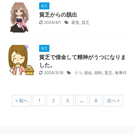
貧乏
貧乏からの脱出
2024/4/1
家賃
,
貧乏
貧乏
貧乏で借金して精神がうつになりま
した。
2024/3/18
うつ
,
借金
,
節約
,
貧乏
,
食事代
« 前へ
1
2
3
…
6
次へ »