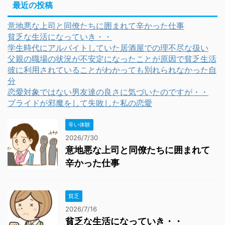
最近の投稿
意地悪な上司と同僚たちに囲まれて辛かった仕事
貧乏な生活になっていき・・
学生時代にアルバイトしていた居酒屋での理不尽な扱い
父親の職場の状況が不安定になったことが原因で貧乏生活
彼に利用されていることがわかっても別れられなかった自
分
恋愛対象ではない男友達の良さに気づいたのですが・・
プライドが邪魔をして失敗した私の恋愛
辛い体験
2026/7/30
意地悪な上司と同僚たちに囲まれて
辛かった仕事
貧乏
2026/7/16
貧乏な生活になっていき・・