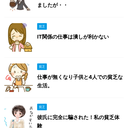
ましたが・・
貧乏
IT関係の仕事は潰しが利かない
貧乏
仕事が無くなり子供と4人での貧乏な
生活。
貧乏
彼氏に完全に騙された！私の貧乏体
験