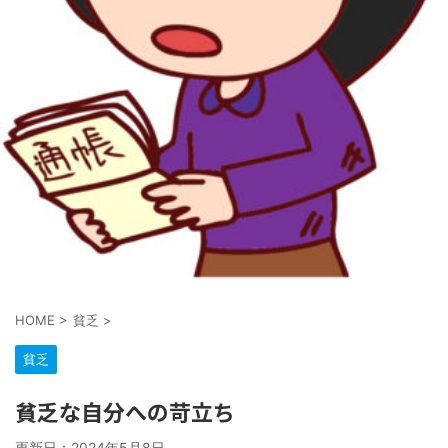
HOME
>
貧乏
>
貧乏
貧乏な自分への苛立ち
更新日：
2024年5月8日