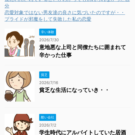
分
恋愛対象ではない男友達の良さに気づいたのですが・・
プライドが邪魔をして失敗した私の恋愛
辛い体験
2026/7/30
意地悪な上司と同僚たちに囲まれて
辛かった仕事
貧乏
2026/7/16
貧乏な生活になっていき・・
酷い会社
2026/7/2
学生時代にアルバイトしていた居酒