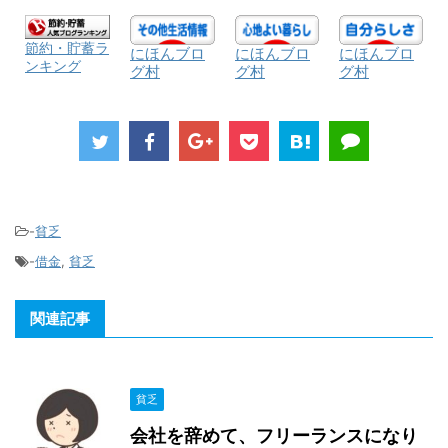
節約・貯蓄ラ
にほんブロ
にほんブロ
にほんブロ
ンキング
グ村
グ村
グ村
-
貧乏
-
借金
,
貧乏
関連記事
貧乏
会社を辞めて、フリーランスになり