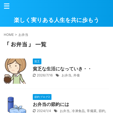
楽しく実りある人生を共に歩もう
HOME
>
お弁当
「 お弁当 」 一覧
貧乏
貧乏な生活になっていき・・
2026/7/16
お弁当
,
外食
節約ブログ2
お弁当の節約には
2024/1/4
お弁当
,
冷凍食品
,
常備菜
,
節約
,