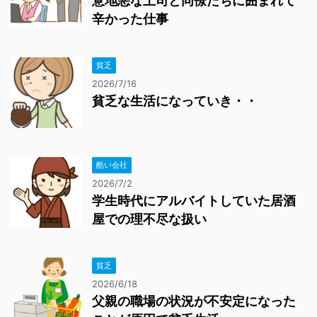
意地悪な上司と同僚たちに囲まれて
辛かった仕事
貧乏
2026/7/16
貧乏な生活になっていき・・
酷い会社
2026/7/2
学生時代にアルバイトしていた居酒
屋での理不尽な扱い
貧乏
2026/6/18
父親の職場の状況が不安定になった