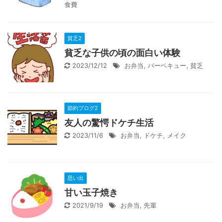
食費
貧乏2
貧乏な子供の頃の面白い体験
2023/12/12
お弁当
,
バーベキュー
,
貧乏
節約ブログ2
友人の驚愕ドケチ生活
2023/11/6
お弁当
,
ドケチ
,
メイク
思い出
甘い玉子焼き
2021/9/19
お弁当
,
先輩