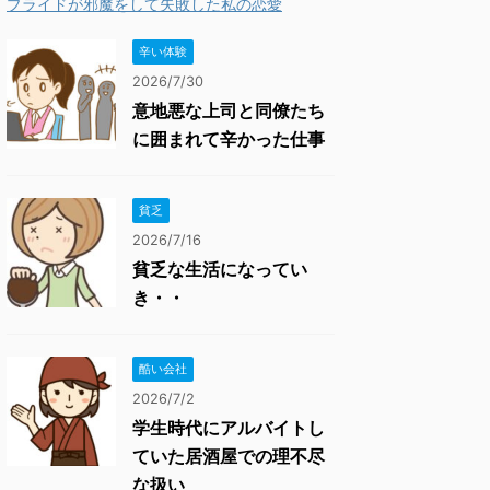
プライドが邪魔をして失敗した私の恋愛
辛い体験
2026/7/30
意地悪な上司と同僚たち
に囲まれて辛かった仕事
貧乏
2026/7/16
貧乏な生活になってい
き・・
酷い会社
2026/7/2
学生時代にアルバイトし
ていた居酒屋での理不尽
な扱い