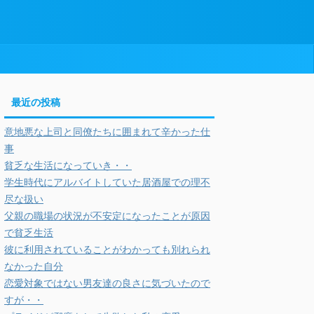
最近の投稿
意地悪な上司と同僚たちに囲まれて辛かった仕
事
貧乏な生活になっていき・・
学生時代にアルバイトしていた居酒屋での理不
尽な扱い
父親の職場の状況が不安定になったことが原因
で貧乏生活
彼に利用されていることがわかっても別れられ
なかった自分
恋愛対象ではない男友達の良さに気づいたので
すが・・