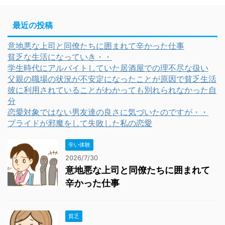
最近の投稿
意地悪な上司と同僚たちに囲まれて辛かった仕事
貧乏な生活になっていき・・
学生時代にアルバイトしていた居酒屋での理不尽な扱い
父親の職場の状況が不安定になったことが原因で貧乏生活
彼に利用されていることがわかっても別れられなかった自
分
恋愛対象ではない男友達の良さに気づいたのですが・・
プライドが邪魔をして失敗した私の恋愛
辛い体験
2026/7/30
意地悪な上司と同僚たちに囲まれて
辛かった仕事
貧乏