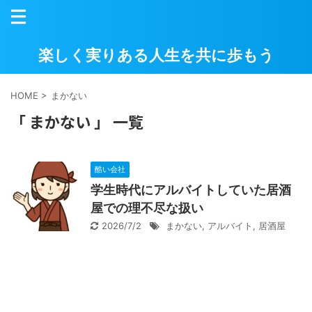
楽しく実りある人生を共に歩もう
HOME
>
まかない
「 まかない 」 一覧
酷い会社
学生時代にアルバイトしていた居酒
屋での理不尽な扱い
2026/7/2
まかない
,
アルバイト
,
居酒屋