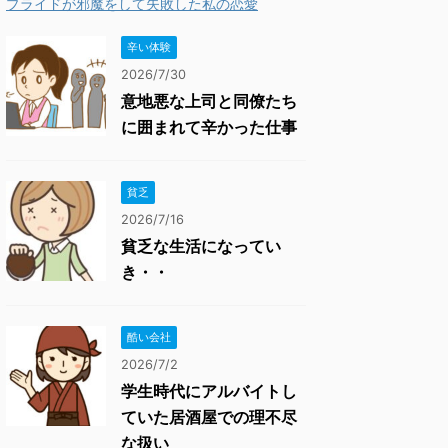
プライドが邪魔をして失敗した私の恋愛
辛い体験
2026/7/30
意地悪な上司と同僚たち
に囲まれて辛かった仕事
貧乏
2026/7/16
貧乏な生活になってい
き・・
酷い会社
2026/7/2
学生時代にアルバイトし
ていた居酒屋での理不尽
な扱い