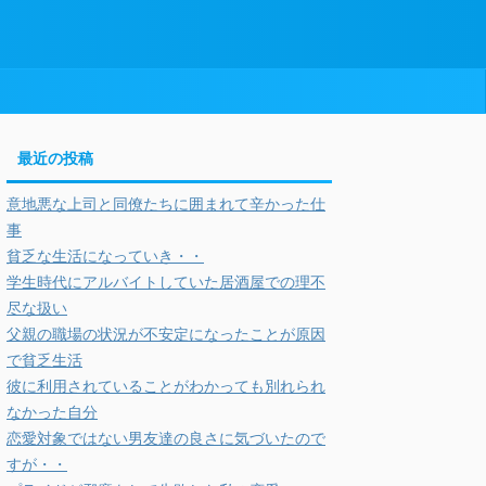
最近の投稿
意地悪な上司と同僚たちに囲まれて辛かった仕
事
貧乏な生活になっていき・・
学生時代にアルバイトしていた居酒屋での理不
尽な扱い
父親の職場の状況が不安定になったことが原因
で貧乏生活
彼に利用されていることがわかっても別れられ
なかった自分
恋愛対象ではない男友達の良さに気づいたので
すが・・