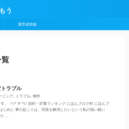
もう
運営者情報
一覧
貸トラブル
ーニング
,
トラブル
,
物件
。 ヾ(*´∀`*)ﾉ 節約・貯蓄ランキング にほんブログ村 にほんブ
 はじめに 事の起こりは、同居を解消したいという私の強い願い
...