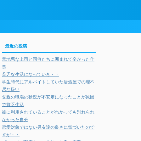
最近の投稿
意地悪な上司と同僚たちに囲まれて辛かった仕
事
貧乏な生活になっていき・・
学生時代にアルバイトしていた居酒屋での理不
尽な扱い
父親の職場の状況が不安定になったことが原因
で貧乏生活
彼に利用されていることがわかっても別れられ
なかった自分
恋愛対象ではない男友達の良さに気づいたので
すが・・