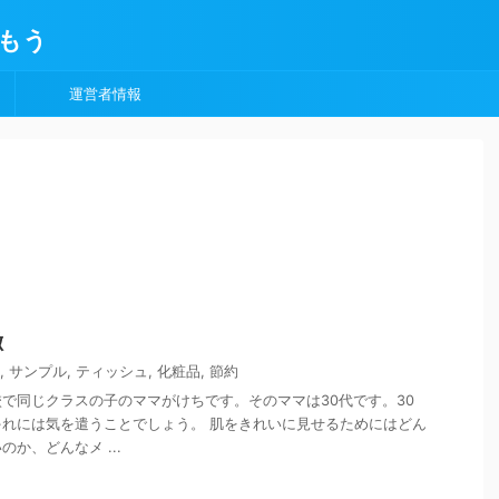
もう
運営者情報
徴
,
サンプル
,
ティッシュ
,
化粧品
,
節約
で同じクラスの子のママがけちです。そのママは30代です。30
れには気を遣うことでしょう。 肌をきれいに見せるためにはどん
か、どんなメ ...