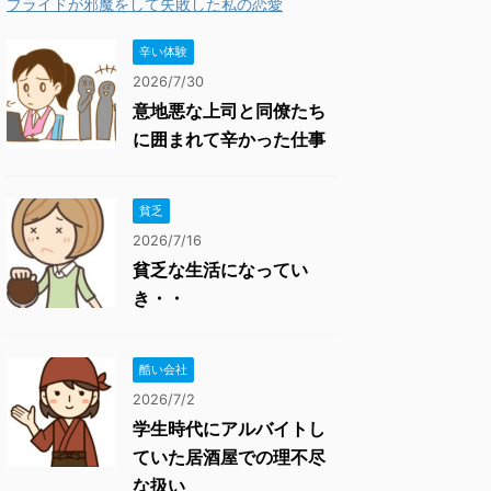
プライドが邪魔をして失敗した私の恋愛
辛い体験
2026/7/30
意地悪な上司と同僚たち
に囲まれて辛かった仕事
貧乏
2026/7/16
貧乏な生活になってい
き・・
酷い会社
2026/7/2
学生時代にアルバイトし
ていた居酒屋での理不尽
な扱い