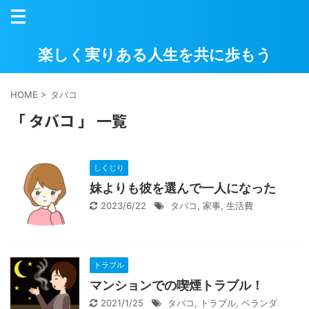
楽しく実りある人生を共に歩もう
HOME
>
タバコ
「 タバコ 」 一覧
しくじり
妹よりも彼を選んで一人になった
2023/6/22
タバコ
,
家事
,
生活費
トラブル
マンションでの喫煙トラブル！
2021/1/25
タバコ
,
トラブル
,
ベランダ