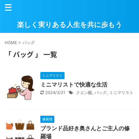
楽しく実りある人生を共に歩もう
HOME
>
バッグ
「 バッグ 」 一覧
ミニマリスト
ミニマリストで快適な生活
2024/3/21
クエン酸
,
バッグ
,
ミニマリスト
修羅場
ブランド品好き奥さんとご主人の修
羅場