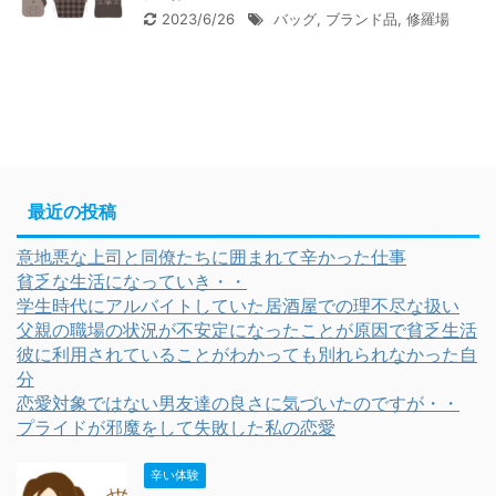
2023/6/26
バッグ
,
ブランド品
,
修羅場
最近の投稿
意地悪な上司と同僚たちに囲まれて辛かった仕事
貧乏な生活になっていき・・
学生時代にアルバイトしていた居酒屋での理不尽な扱い
父親の職場の状況が不安定になったことが原因で貧乏生活
彼に利用されていることがわかっても別れられなかった自
分
恋愛対象ではない男友達の良さに気づいたのですが・・
プライドが邪魔をして失敗した私の恋愛
辛い体験