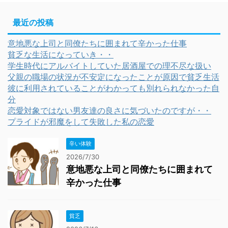
最近の投稿
意地悪な上司と同僚たちに囲まれて辛かった仕事
貧乏な生活になっていき・・
学生時代にアルバイトしていた居酒屋での理不尽な扱い
父親の職場の状況が不安定になったことが原因で貧乏生活
彼に利用されていることがわかっても別れられなかった自
分
恋愛対象ではない男友達の良さに気づいたのですが・・
プライドが邪魔をして失敗した私の恋愛
辛い体験
2026/7/30
意地悪な上司と同僚たちに囲まれて
辛かった仕事
貧乏