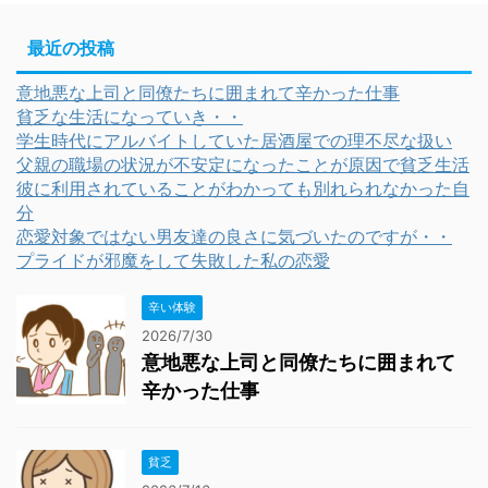
最近の投稿
意地悪な上司と同僚たちに囲まれて辛かった仕事
貧乏な生活になっていき・・
学生時代にアルバイトしていた居酒屋での理不尽な扱い
父親の職場の状況が不安定になったことが原因で貧乏生活
彼に利用されていることがわかっても別れられなかった自
分
恋愛対象ではない男友達の良さに気づいたのですが・・
プライドが邪魔をして失敗した私の恋愛
辛い体験
2026/7/30
意地悪な上司と同僚たちに囲まれて
辛かった仕事
貧乏