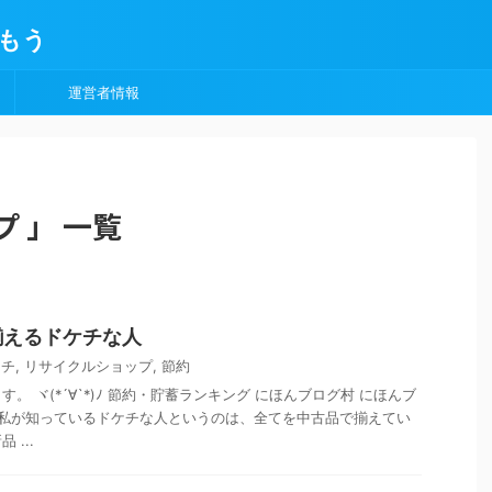
もう
運営者情報
 」 一覧
揃えるドケチな人
ケチ
,
リサイクルショップ
,
節約
。 ヾ(*´∀`*)ﾉ 節約・貯蓄ランキング にほんブログ村 にほんブ
 私が知っているドケチな人というのは、全てを中古品で揃えてい
...