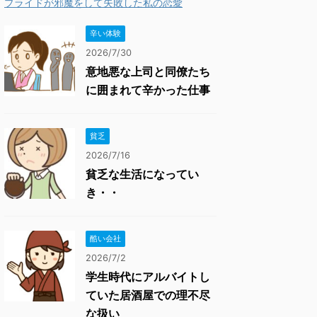
プライドが邪魔をして失敗した私の恋愛
辛い体験
2026/7/30
意地悪な上司と同僚たち
に囲まれて辛かった仕事
貧乏
2026/7/16
貧乏な生活になってい
き・・
酷い会社
2026/7/2
学生時代にアルバイトし
ていた居酒屋での理不尽
な扱い