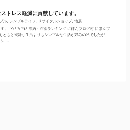
はストレス軽減に貢献しています。
プル
,
シンプルライフ
,
リサイクルショップ
,
地震
。 ヾ(*´∀`*)ﾉ 節約・貯蓄ランキング にほんブログ村 にほんブ
 もともと複雑な生活よりもシンプルな生活が好みの私でしたが、
...