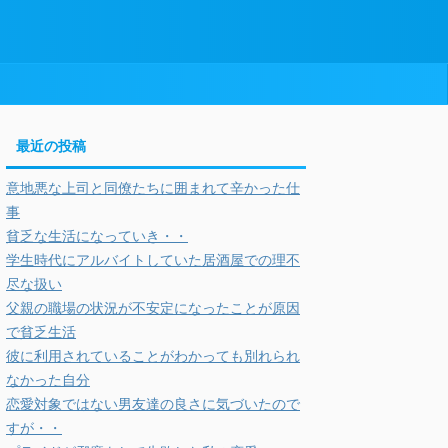
最近の投稿
意地悪な上司と同僚たちに囲まれて辛かった仕
事
貧乏な生活になっていき・・
学生時代にアルバイトしていた居酒屋での理不
尽な扱い
父親の職場の状況が不安定になったことが原因
で貧乏生活
彼に利用されていることがわかっても別れられ
なかった自分
恋愛対象ではない男友達の良さに気づいたので
すが・・