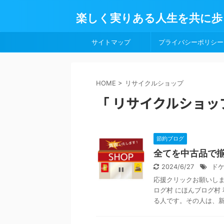
楽しく実りある人生を共に歩
サイトマップ
プライバシーポリシー
HOME
>
リサイクルショップ
「 リサイクルショップ
節約ブログ
全てを中古品で
2024/6/27
ド
応援クリックお願いします
ログ村 にほんブログ村
る人です。その人は、新品 