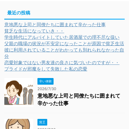
最近の投稿
意地悪な上司と同僚たちに囲まれて辛かった仕事
貧乏な生活になっていき・・
学生時代にアルバイトしていた居酒屋での理不尽な扱い
父親の職場の状況が不安定になったことが原因で貧乏生活
彼に利用されていることがわかっても別れられなかった自
分
恋愛対象ではない男友達の良さに気づいたのですが・・
プライドが邪魔をして失敗した私の恋愛
辛い体験
2026/7/30
意地悪な上司と同僚たちに囲まれて
辛かった仕事
貧乏