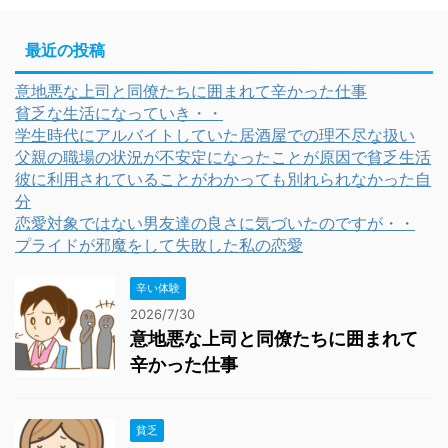
最近の投稿
意地悪な上司と同僚たちに囲まれて辛かった仕事
貧乏な生活になっていき・・
学生時代にアルバイトしていた居酒屋での理不尽な扱い
父親の職場の状況が不安定になったことが原因で貧乏生活
彼に利用されていることがわかっても別れられなかった自
分
恋愛対象ではない男友達の良さに気づいたのですが・・
プライドが邪魔をして失敗した私の恋愛
辛い体験
2026/7/30
意地悪な上司と同僚たちに囲まれて
辛かった仕事
貧乏