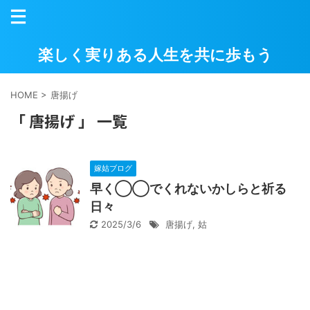
楽しく実りある人生を共に歩もう
HOME
>
唐揚げ
「 唐揚げ 」 一覧
嫁姑ブログ
早く◯◯でくれないかしらと祈る
日々
2025/3/6
唐揚げ
,
姑