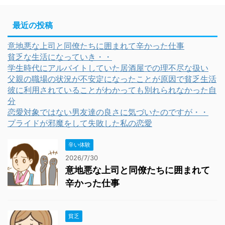
最近の投稿
意地悪な上司と同僚たちに囲まれて辛かった仕事
貧乏な生活になっていき・・
学生時代にアルバイトしていた居酒屋での理不尽な扱い
父親の職場の状況が不安定になったことが原因で貧乏生活
彼に利用されていることがわかっても別れられなかった自
分
恋愛対象ではない男友達の良さに気づいたのですが・・
プライドが邪魔をして失敗した私の恋愛
辛い体験
2026/7/30
意地悪な上司と同僚たちに囲まれて
辛かった仕事
貧乏