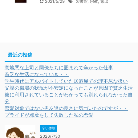
2021/5/29
図書館
,
宗教
,
家出
最近の投稿
意地悪な上司と同僚たちに囲まれて辛かった仕事
貧乏な生活になっていき・・
学生時代にアルバイトしていた居酒屋での理不尽な扱い
父親の職場の状況が不安定になったことが原因で貧乏生活
彼に利用されていることがわかっても別れられなかった自
分
恋愛対象ではない男友達の良さに気づいたのですが・・
プライドが邪魔をして失敗した私の恋愛
辛い体験
2026/7/30