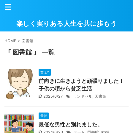
楽しく実りある人生を共に歩もう
HOME
>
図書館
「 図書館 」 一覧
貧乏2
前向きに生きようと頑張りました！
子供の頃から貧乏生活
2025/6/27
ランドセル
,
図書館
最低
最低な男性と別れました。
2024/6/23
デート
,
図書館
,
結婚