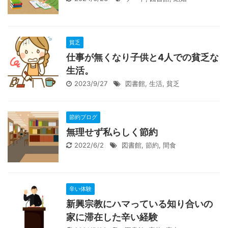
貧乏
仕事が無くなり子供と4人での貧乏な
生活。
2023/9/27
図書館
,
生活
,
貧乏
節約ブログ
無理せず私らしく節約
2022/6/2
図書館
,
節約
,
間食
辛い体験
新興宗教にハマっている知り合いの
家に滞在した辛い経験