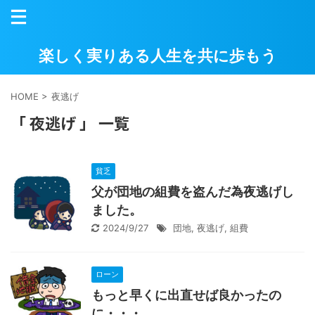
楽しく実りある人生を共に歩もう
HOME
>
夜逃げ
「 夜逃げ 」 一覧
貧乏
父が団地の組費を盗んだ為夜逃げし
ました。
2024/9/27
団地
,
夜逃げ
,
組費
ローン
もっと早くに出直せば良かったの
に・・・