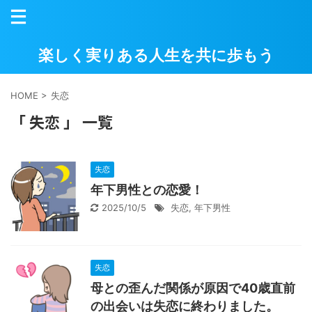
楽しく実りある人生を共に歩もう
HOME
>
失恋
「 失恋 」 一覧
失恋
年下男性との恋愛！
2025/10/5
失恋
,
年下男性
失恋
母との歪んだ関係が原因で40歳直前
の出会いは失恋に終わりました。