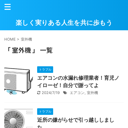
楽しく実りある人生を共に歩もう
HOME
>
室外機
「 室外機 」 一覧
トラブル
エアコンの水漏れ修理業者！育児ノ
イローゼ！自分で謝ってよ
2024/7/19
エアコン
,
室外機
トラブル
近所の嫌がらせで引っ越ししまし
た。