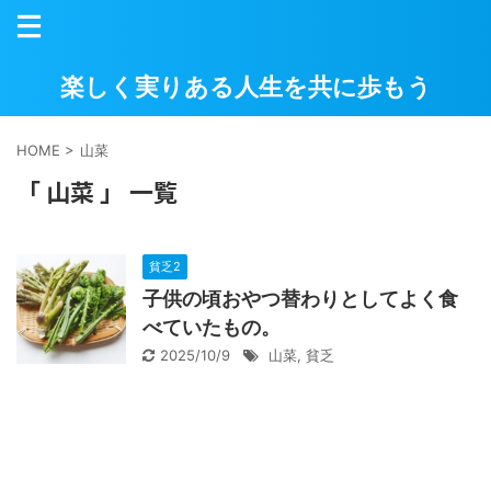
楽しく実りある人生を共に歩もう
HOME
>
山菜
「 山菜 」 一覧
貧乏2
子供の頃おやつ替わりとしてよく食
べていたもの。
2025/10/9
山菜
,
貧乏