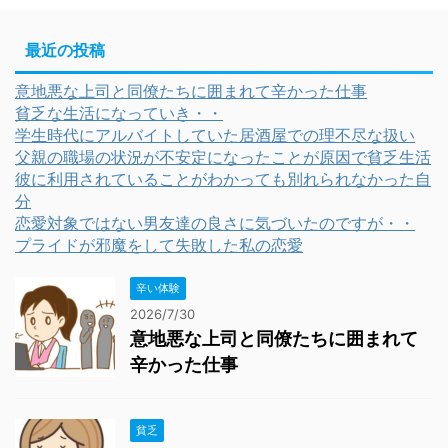
最近の投稿
意地悪な上司と同僚たちに囲まれて辛かった仕事
貧乏な生活になっていき・・
学生時代にアルバイトしていた居酒屋での理不尽な扱い
父親の職場の状況が不安定になったことが原因で貧乏生活
彼に利用されていることがわかっても別れられなかった自
分
恋愛対象ではない男友達の良さに気づいたのですが・・
プライドが邪魔をして失敗した私の恋愛
辛い体験
2026/7/30
意地悪な上司と同僚たちに囲まれて
辛かった仕事
貧乏