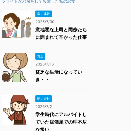
プライドが邪魔をして失敗した私の恋愛
辛い体験
2026/7/30
意地悪な上司と同僚たち
に囲まれて辛かった仕事
貧乏
2026/7/16
貧乏な生活になってい
き・・
酷い会社
2026/7/2
学生時代にアルバイトし
ていた居酒屋での理不尽
な扱い