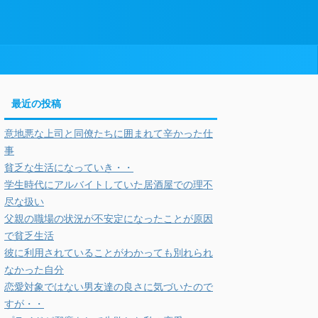
最近の投稿
意地悪な上司と同僚たちに囲まれて辛かった仕
事
貧乏な生活になっていき・・
学生時代にアルバイトしていた居酒屋での理不
尽な扱い
父親の職場の状況が不安定になったことが原因
で貧乏生活
彼に利用されていることがわかっても別れられ
なかった自分
恋愛対象ではない男友達の良さに気づいたので
すが・・