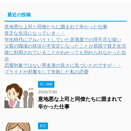
最近の投稿
意地悪な上司と同僚たちに囲まれて辛かった仕事
貧乏な生活になっていき・・
学生時代にアルバイトしていた居酒屋での理不尽な扱い
父親の職場の状況が不安定になったことが原因で貧乏生活
彼に利用されていることがわかっても別れられなかった自
分
恋愛対象ではない男友達の良さに気づいたのですが・・
プライドが邪魔をして失敗した私の恋愛
辛い体験
2026/7/30
意地悪な上司と同僚たちに囲まれて
辛かった仕事
貧乏