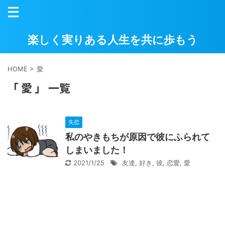
楽しく実りある人生を共に歩もう
HOME
>
愛
「 愛 」 一覧
失恋
私のやきもちが原因で彼にふられて
しまいました！
2021/1/25
友達
,
好き
,
彼
,
恋愛
,
愛