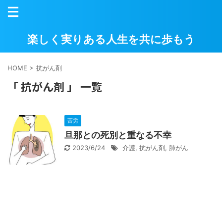
楽しく実りある人生を共に歩もう
HOME
>
抗がん剤
「 抗がん剤 」 一覧
苦労
旦那との死別と重なる不幸
2023/6/24
介護
,
抗がん剤
,
肺がん