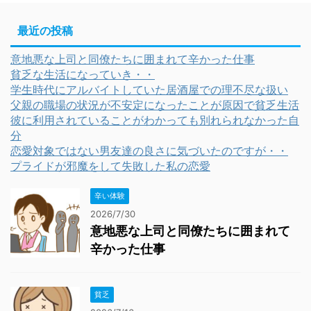
最近の投稿
意地悪な上司と同僚たちに囲まれて辛かった仕事
貧乏な生活になっていき・・
学生時代にアルバイトしていた居酒屋での理不尽な扱い
父親の職場の状況が不安定になったことが原因で貧乏生活
彼に利用されていることがわかっても別れられなかった自
分
恋愛対象ではない男友達の良さに気づいたのですが・・
プライドが邪魔をして失敗した私の恋愛
辛い体験
2026/7/30
意地悪な上司と同僚たちに囲まれて
辛かった仕事
貧乏