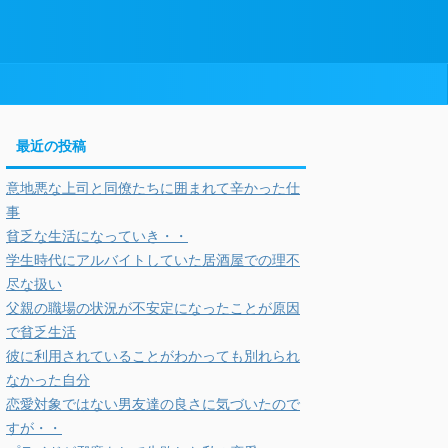
最近の投稿
意地悪な上司と同僚たちに囲まれて辛かった仕
事
貧乏な生活になっていき・・
学生時代にアルバイトしていた居酒屋での理不
尽な扱い
父親の職場の状況が不安定になったことが原因
で貧乏生活
彼に利用されていることがわかっても別れられ
なかった自分
恋愛対象ではない男友達の良さに気づいたので
すが・・