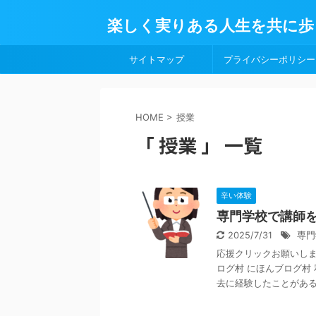
楽しく実りある人生を共に歩
サイトマップ
プライバシーポリシー
HOME
>
授業
「 授業 」 一覧
辛い体験
専門学校で講師
2025/7/31
専門
応援クリックお願いします
ログ村 にほんブログ村
去に経験したことがある .