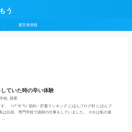
もう
運営者情報
をしていた時の辛い体験
学校
,
授業
。 ヾ(*´∀`*)ﾉ 節約・貯蓄ランキング にほんブログ村 にほんブ
 私は以前、専門学校で講師の仕事をしていました。 それは私の過
..