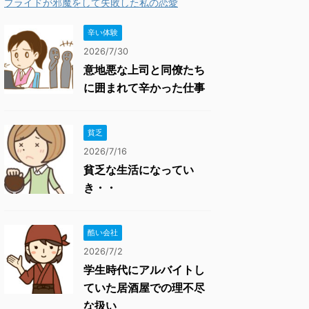
プライドが邪魔をして失敗した私の恋愛
辛い体験
2026/7/30
意地悪な上司と同僚たち
に囲まれて辛かった仕事
貧乏
2026/7/16
貧乏な生活になってい
き・・
酷い会社
2026/7/2
学生時代にアルバイトし
ていた居酒屋での理不尽
な扱い