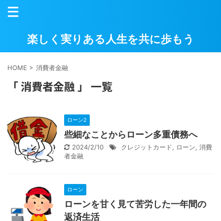
楽しく実りある人生を共に歩もう
HOME
>
消費者金融
「 消費者金融 」 一覧
ローン2
些細なことからローン多重債務へ
2024/2/10
クレジットカード
,
ローン
,
消費
者金融
ローン
ローンを甘く見て苦労した一年間の
返済生活