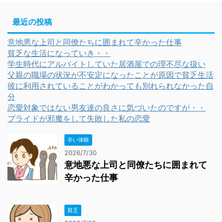
最近の投稿
意地悪な上司と同僚たちに囲まれて辛かった仕事
貧乏な生活になっていき・・
学生時代にアルバイトしていた居酒屋での理不尽な扱い
父親の職場の状況が不安定になったことが原因で貧乏生活
彼に利用されていることがわかっても別れられなかった自
分
恋愛対象ではない男友達の良さに気づいたのですが・・
プライドが邪魔をして失敗した私の恋愛
辛い体験
2026/7/30
意地悪な上司と同僚たちに囲まれて
辛かった仕事
貧乏