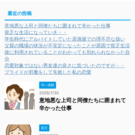
最近の投稿
意地悪な上司と同僚たちに囲まれて辛かった仕事
貧乏な生活になっていき・・
学生時代にアルバイトしていた居酒屋での理不尽な扱い
父親の職場の状況が不安定になったことが原因で貧乏生活
彼に利用されていることがわかっても別れられなかった自
分
恋愛対象ではない男友達の良さに気づいたのですが・・
プライドが邪魔をして失敗した私の恋愛
辛い体験
2026/7/30
意地悪な上司と同僚たちに囲まれて
辛かった仕事
貧乏