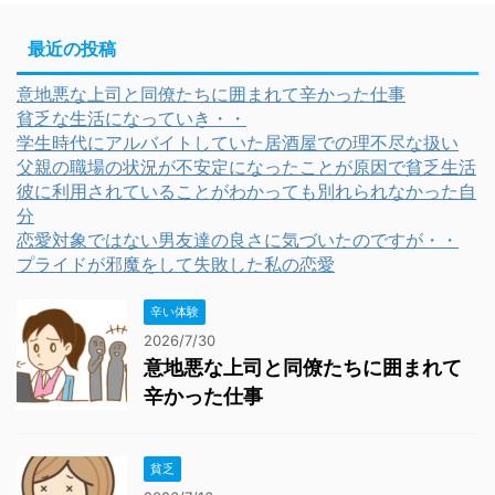
最近の投稿
意地悪な上司と同僚たちに囲まれて辛かった仕事
貧乏な生活になっていき・・
学生時代にアルバイトしていた居酒屋での理不尽な扱い
父親の職場の状況が不安定になったことが原因で貧乏生活
彼に利用されていることがわかっても別れられなかった自
分
恋愛対象ではない男友達の良さに気づいたのですが・・
プライドが邪魔をして失敗した私の恋愛
辛い体験
2026/7/30
意地悪な上司と同僚たちに囲まれて
辛かった仕事
貧乏