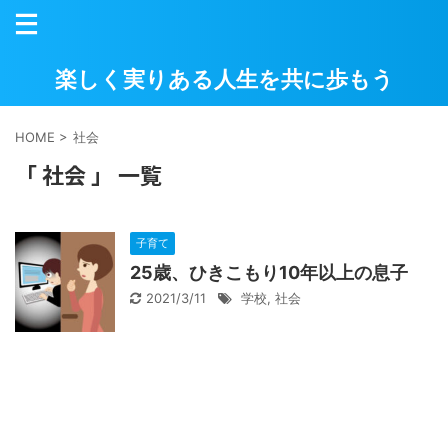
楽しく実りある人生を共に歩もう
HOME
>
社会
「 社会 」 一覧
子育て
25歳、ひきこもり10年以上の息子
2021/3/11
学校
,
社会