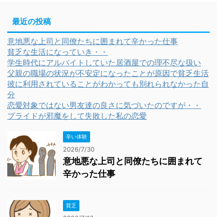
最近の投稿
意地悪な上司と同僚たちに囲まれて辛かった仕事
貧乏な生活になっていき・・
学生時代にアルバイトしていた居酒屋での理不尽な扱い
父親の職場の状況が不安定になったことが原因で貧乏生活
彼に利用されていることがわかっても別れられなかった自
分
恋愛対象ではない男友達の良さに気づいたのですが・・
プライドが邪魔をして失敗した私の恋愛
辛い体験
2026/7/30
意地悪な上司と同僚たちに囲まれて
辛かった仕事
貧乏