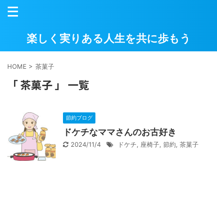
楽しく実りある人生を共に歩もう
HOME
>
茶菓子
「 茶菓子 」 一覧
節約ブログ
ドケチなママさんのお古好き
2024/11/4
ドケチ
,
座椅子
,
節約
,
茶菓子