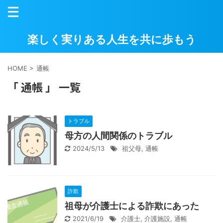
楽しく実りある人生を共に歩もう
HOME
>
通帳
「 通帳 」 一覧
トラブル
母方の人間関係のトラブル
2024/5/13
祖父母
,
通帳
詐欺
祖母が介護士による詐欺にあった
2021/6/19
介護士
,
介護施設
,
通帳